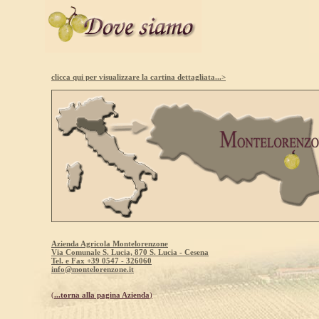
clicca qui per visualizzare la cartina dettagliata...>
Azienda Agricola Montelorenzone
Via Comunale S. Lucia, 870 S. Lucia - Cesena
Tel. e Fax +39 0547 - 326060
info@montelorenzone.it
(
...torna alla pagina Azienda
)